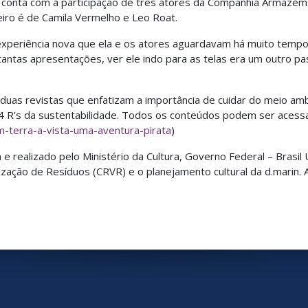
 conta com a participação de três atores da Companhia Armazém: 
eiro é de Camila Vermelho e Leo Roat.
a experiência nova que ela e os atores aguardavam há muito temp
tantas apresentações, ver ele indo para as telas era um outro p
uas revistas que enfatizam a importância de cuidar do meio am
 R’s da sustentabilidade. Todos os conteúdos podem ser acessad
terra-a-vista-uma-aventura-pirata
)
 e realizado pelo Ministério da Cultura, Governo Federal – Brasil
zação de Resíduos (CRVR) e o planejamento cultural da d.marin. 