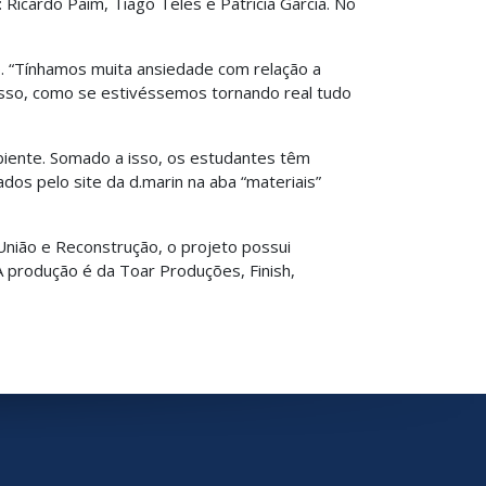
Ricardo Paim, Tiago Teles e Patricia Garcia. No
o. “Tínhamos muita ansiedade com relação a
asso, como se estivéssemos tornando real tudo
biente. Somado a isso, os estudantes têm
os pelo site da d.marin na aba “materiais”
 União e Reconstrução, o projeto possui
A produção é da Toar Produções, Finish,